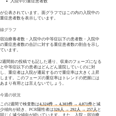
入院中の重症患者数
が公表されています。面グラフではこの内の入院中の
重症患者数を表示しています。
線グラフ
宿泊療養者数・入院中の中等症以下の患者数・入院中
の重症患者数の合計に対する重症患者数の割合を示し
ています。
2週間前の投稿でも記した通り、収束のフェーズになる
と中等症以下の患者はどんどん退院していくのに対
し、重症者は入院が遷延するので重症率は大きく上昇
します。このフェーズの重症率はトレンドの把握には
あまり有用とは言えないでしょう。
今週の状況
この2週間で検査数は
4,324件 → 4,303件 → 4,071件
と減
少傾向が続き、PCR陽性者は
326人 → 292人 → 257人
と
同じく減少傾向が続いています。また、入院・宿泊療