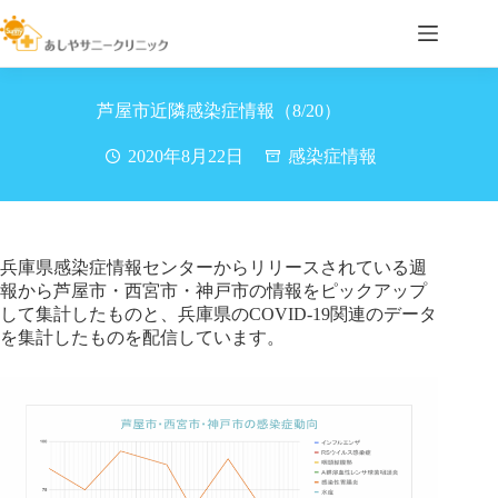
コ
ン
テ
ン
ツ
芦屋市近隣感染症情報（8/20）
へ
ス
2020年8月22日
感染症情報
キ
ッ
プ
兵庫県感染症情報センターからリリースされている週
報から芦屋市・西宮市・神戸市の情報をピックアップ
して集計したものと、兵庫県のCOVID-19関連のデータ
を集計したものを配信しています。