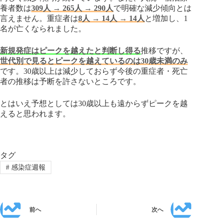
養者数は
309人 → 265人 → 290人
で明確な減少傾向とは
言えません。重症者は
8人 → 14人 → 14人
と増加し、1
名が亡くなられました。
新規発症はピークを越えたと判断し得る
推移ですが、
世代別で見るとピークを越えているのは30歳未満のみ
です。30歳以上は減少しておらず今後の重症者・死亡
者の推移は予断を許さないところです。
とはいえ予想としては30歳以上も遠からずピークを越
えると思われます。
タグ
#
感染症週報
前へ
次へ