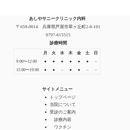
あしやサニークリニック内科
〒659-0014 兵庫県芦屋市翠ヶ丘町2-8-101
0797-615515
診療時間
月
火
水
木
金
土
日
9:00〜12:00
●
●
●
●
●
●
–
15:00〜19:00
●
●
–
●
●
–
–
サイトメニュー
トップページ
当院について
受診のご案内
診療内容
ワクチン