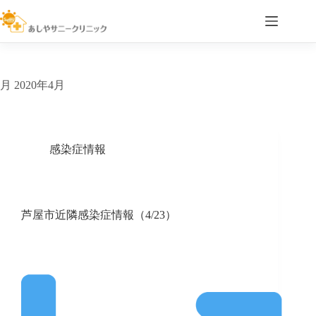
コ
ン
テ
ン
ツ
へ
月
2020年4月
ス
キ
ッ
プ
感染症情報
芦屋市近隣感染症情報（4/23）