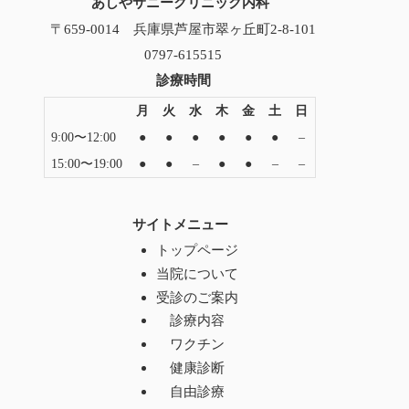
あしやサニークリニック内科
〒659-0014 兵庫県芦屋市翠ヶ丘町2-8-101
0797-615515
診療時間
月
火
水
木
金
土
日
9:00〜12:00
●
●
●
●
●
●
–
15:00〜19:00
●
●
–
●
●
–
–
サイトメニュー
トップページ
当院について
受診のご案内
診療内容
ワクチン
健康診断
自由診療