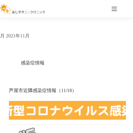
コ
ン
テ
ン
ツ
へ
月
2021年11月
ス
キ
ッ
プ
感染症情報
芦屋市近隣感染症情報（11/18）