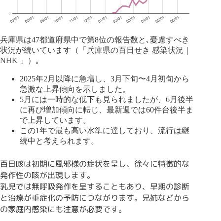
兵庫県は47都道府県中で第8位の報告数と､憂慮すべき
状況が続いています（「
兵庫県の百日せき 感染状況｜
NHK
」）｡
2025年2月以降に急増し、3月下旬〜4月初旬から
急激な上昇傾向を示しました。
5月には一時的な低下も見られましたが、6月後半
に再び増加傾向に転じ、最新週では60件台後半ま
で上昇しています。
この1年で最も高い水準に達しており、流行は継
続中と考えられます。
百日咳は初期に風邪様の症状を呈し、徐々に特徴的な
発作性の咳が出現します。
乳児では無呼吸発作を呈することもあり、早期の診断
と治療が重症化の予防につながります。兄姉などから
の家庭内感染にも注意が必要です。