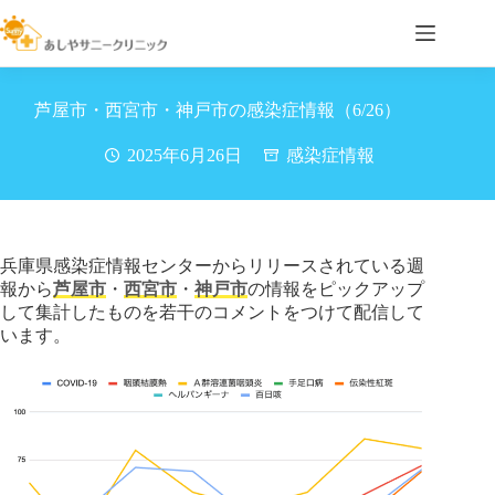
コ
ン
テ
ン
ツ
芦屋市・西宮市・神戸市の感染症情報（6/26）
へ
ス
2025年6月26日
感染症情報
キ
ッ
プ
兵庫県感染症情報センターからリリースされている週
報から
芦屋市
・
西宮市
・
神戸市
の情報をピックアップ
して集計したものを若干のコメントをつけて配信して
います。