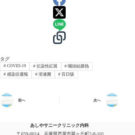
タグ
#
COVID-19
#
伝染性紅斑
#
咽頭結膜熱
#
感染症週報
#
溶連菌
#
百日咳
前へ
次へ
あしやサニークリニック内科
〒659-0014 兵庫県芦屋市翠ヶ丘町2-8-101