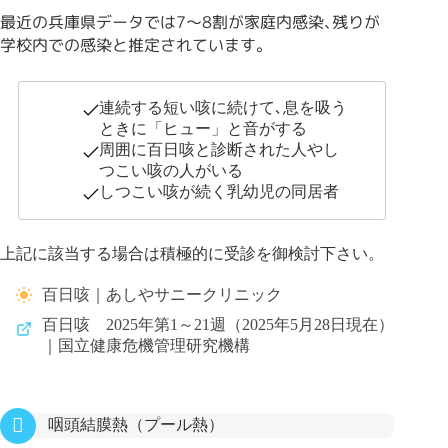
最近の兵庫県データでは7〜8割が家庭内感染､残りが
学校内での感染と推定されています｡
連続する短い咳に続けて､息を吸う
ときに「ヒュー」と音がする
周囲に百日咳と診断された人やし
つこい咳の人がいる
しつこい咳が続く乳幼児の同居者
上記に該当する場合は積極的に受診を御検討下さい。
百日咳｜あしやサニークリニック
百日咳 2025年第1～21週（2025年5月28日現在）
｜国立健康危機管理研究機構
咽頭結膜熱（プール熱）