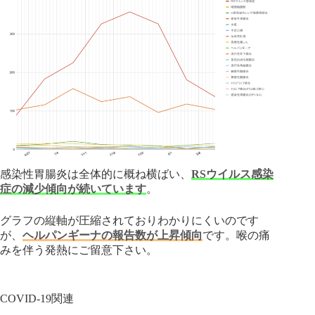
感染性胃腸炎は全体的に概ね横ばい、
RSウイルス感染
症の減少傾向が続いています
。
グラフの縦軸が圧縮されておりわかりにくいのです
が、
ヘルパンギーナの報告数が上昇傾向
です。喉の痛
みを伴う発熱にご留意下さい。
COVID-19関連