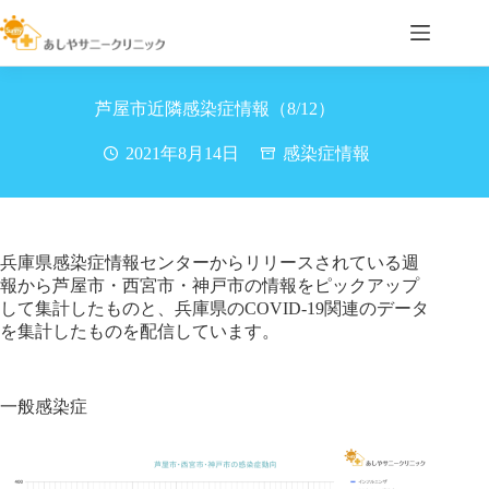
コ
ン
テ
ン
ツ
芦屋市近隣感染症情報（8/12）
へ
ス
2021年8月14日
感染症情報
キ
ッ
プ
兵庫県感染症情報センターからリリースされている週
報から芦屋市・西宮市・神戸市の情報をピックアップ
して集計したものと、兵庫県のCOVID-19関連のデータ
を集計したものを配信しています。
一般感染症