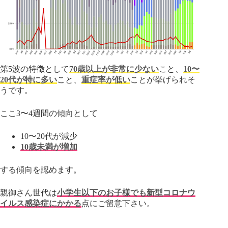
第5波の特徴として
70歳以上が非常に少ない
こと、
10〜
20代が特に多い
こと、
重症率が低い
ことが挙げられそ
うです。
ここ3〜4週間の傾向として
10〜20代が減少
10歳未満が増加
する傾向を認めます。
親御さん世代は
小学生以下のお子様でも新型コロナウ
イルス感染症にかかる
点にご留意下さい。