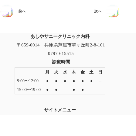
前へ
次へ
あしやサニークリニック内科
〒659-0014 兵庫県芦屋市翠ヶ丘町2-8-101
0797-615515
診療時間
月
火
水
木
金
土
日
9:00〜12:00
●
●
●
●
●
●
–
15:00〜19:00
●
●
–
●
●
–
–
サイトメニュー
トップページ
当院について
受診のご案内