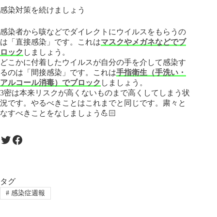
感染対策を続けましょう
感染者から咳などでダイレクトにウイルスをもらうの
は「直接感染」です。これは
マスクやメガネなどでブ
ロック
しましょう。
どこかに付着したウイルスが自分の手を介して感染す
るのは「間接感染」です。これは
手指衛生（手洗い・
アルコール消毒）でブロック
しましょう。
3密は本来リスクが高くないものまで高くしてしまう状
況です。やるべきことはこれまでと同じです。粛々と
なすべきことをなしましょう💪🏻
Twitter
Facebook
タグ
#
感染症週報