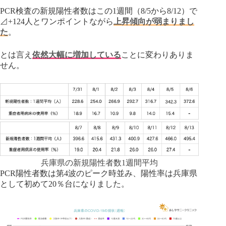
PCR検査の新規陽性者数はこの1週間（8/5から8/12）で
⊿+124人とワンポイントながら
上昇傾向が弱まりまし
た
。
とは言え
依然大幅に増加している
ことに変わりありま
せん。
兵庫県の新規陽性者数1週間平均
PCR陽性者数は第4波のピーク時並み、陽性率は兵庫県
として初めて20％台になりました。