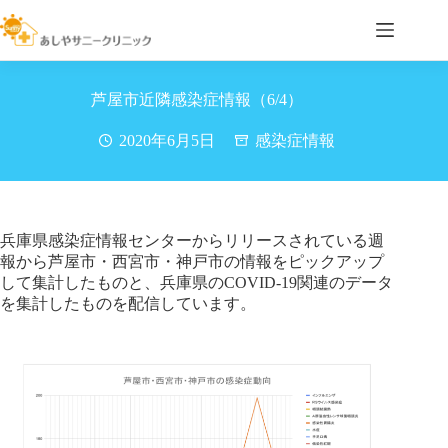
コ
ン
テ
ン
ツ
芦屋市近隣感染症情報（6/4）
へ
ス
2020年6月5日
感染症情報
キ
ッ
プ
兵庫県感染症情報センターからリリースされている週
報から芦屋市・西宮市・神戸市の情報をピックアップ
して集計したものと、兵庫県のCOVID-19関連のデータ
を集計したものを配信しています。