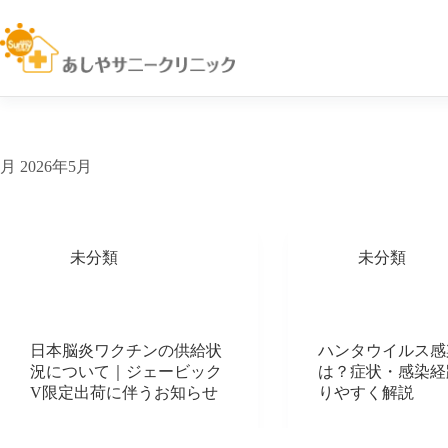
コ
ン
テ
ン
ツ
へ
ス
キ
月
2026年5月
ッ
プ
未分類
未分類
日本脳炎ワクチンの供給状
ハンタウイルス感
況について｜ジェービック
は？症状・感染経
V限定出荷に伴うお知らせ
りやすく解説