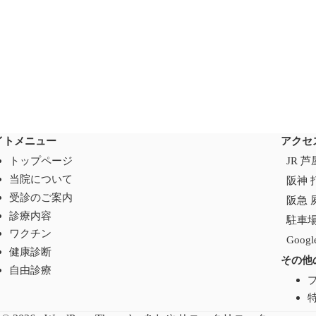
イトメニュー
アクセ
トップページ
JR 
当院について
阪神 
受診のご案内
阪急 
診療内容
駐車
ワクチン
Goo
健康診断
その他
自由診療