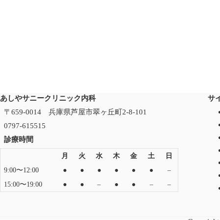
あしやサニークリニック内科
サ
〒659-0014 兵庫県芦屋市翠ヶ丘町2-8-101
0797-615515
診療時間
月
火
水
木
金
土
日
9:00〜12:00
●
●
●
●
●
●
–
15:00〜19:00
●
●
–
●
●
–
–