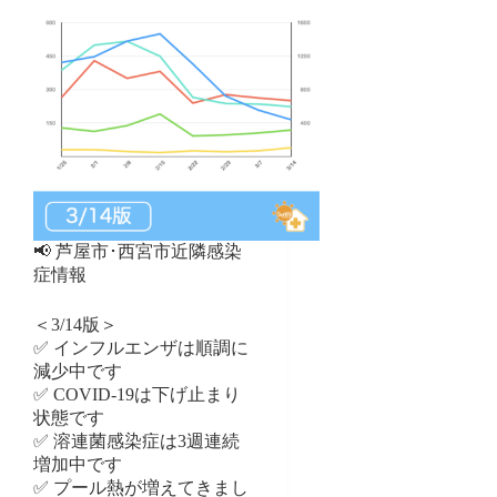
📢 芦屋市･西宮市近隣感染
症情報
＜3/14版＞
✅ インフルエンザは順調に
減少中です
✅ COVID-19は下げ止まり
状態です
✅ 溶連菌感染症は3週連続
増加中です
✅ プール熱が増えてきまし