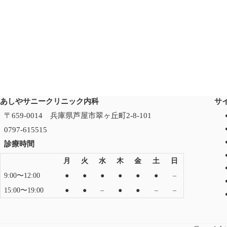
あしやサニークリニック内科
サ
〒659-0014 兵庫県芦屋市翠ヶ丘町2-8-101
0797-615515
診療時間
月
火
水
木
金
土
日
9:00〜12:00
●
●
●
●
●
●
–
15:00〜19:00
●
●
–
●
●
–
–