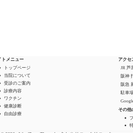
イトメニュー
アクセ
トップページ
JR 
当院について
阪神 
受診のご案内
阪急 
診療内容
駐車
ワクチン
Goo
健康診断
その他
自由診療