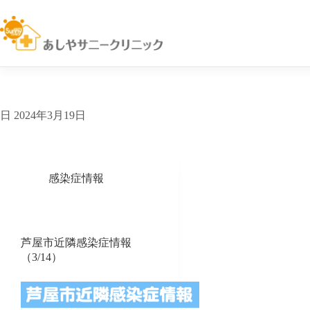
コ
ン
テ
ン
ツ
へ
ス
キ
日
2024年3月19日
ッ
プ
感染症情報
芦屋市近隣感染症情報
（3/14）