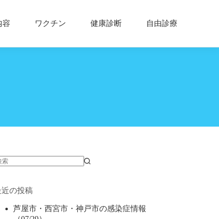
内容
ワクチン
健康診断
自由診療
結
果
最近の投稿
な
し
芦屋市・西宮市・神戸市の感染症情報
（07/29）