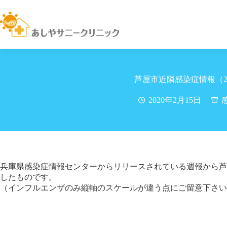
コ
ン
テ
ン
ツ
へ
ス
キ
芦屋市近隣感染症情報（2/
ッ
プ
2020年2月15日
兵庫県感染症情報センターからリリースされている週報から芦
したものです。
（インフルエンザのみ縦軸のスケールが違う点にご留意下さい