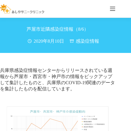
コ
ン
テ
ン
ツ
芦屋市近隣感染症情報（8/6）
へ
ス
2020年8月10日
感染症情報
キ
ッ
プ
兵庫県感染症情報センターからリリースされている週
報から芦屋市・西宮市・神戸市の情報をピックアップ
して集計したものと、兵庫県のCOVID-19関連のデータ
を集計したものを配信しています。