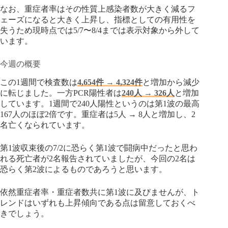
なお、重症者率はその性質上感染者数が大きく減るフ
ェーズになると大きく上昇し、指標としての有用性を
失うため現時点では5/7〜8/4までは表示対象から外して
います。
今週の概要
この1週間で検査数は
4,654件 → 4,324件
と増加から減少
に転じました。一方PCR陽性者は
240人 → 326人
と増加
しています。1週間で240人陽性というのは第1波の最高
167人のほぼ2倍です。重症者は5人 → 8人と増加し、2
名亡くなられています。
第1波収束後の7/2に恐らく第1波で闘病中だったと思わ
れる死亡者が2名報告されていましたが、今回の2名は
恐らく第2波によるものであろうと思います。
依然重症者率・重症者数共に第1波に及びませんが、ト
レンドはいずれも上昇傾向である点は留意しておくべ
きでしょう。