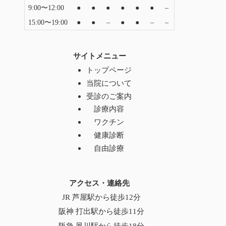
9:00〜12:00
●
●
●
●
●
●
–
15:00〜19:00
●
●
–
●
●
–
–
サイトメニュー
トップページ
当院について
受診のご案内
診療内容
ワクチン
健康診断
自由診療
アクセス・連絡先
JR 芦屋駅から徒歩12分
阪神 打出駅から徒歩11分
阪急 夙川駅から徒歩18分