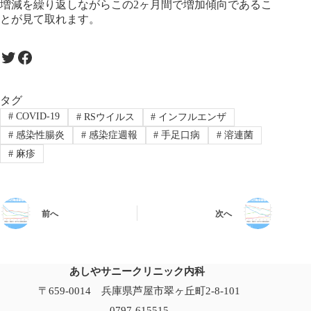
増減を繰り返しながらこの2ヶ月間で増加傾向であるこ
とが見て取れます。
Twitter
Facebook
タグ
#
COVID-19
#
RSウイルス
#
インフルエンザ
#
感染性腸炎
#
感染症週報
#
手足口病
#
溶連菌
#
麻疹
前へ
次へ
あしやサニークリニック内科
〒659-0014 兵庫県芦屋市翠ヶ丘町2-8-101
0797-615515