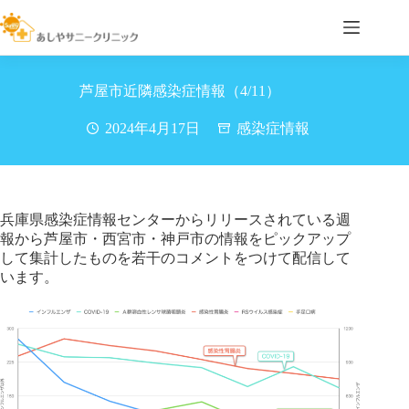
コ
ン
テ
ン
ツ
芦屋市近隣感染症情報（4/11）
へ
ス
2024年4月17日
感染症情報
キ
ッ
プ
兵庫県感染症情報センターからリリースされている週
報から芦屋市・西宮市・神戸市の情報をピックアップ
して集計したものを若干のコメントをつけて配信して
います。