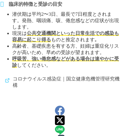
臨床的特徴と受診の目安
潜伏期は平均2〜3日、最長で7日程度とされま
す。発熱、咽頭痛、咳、倦怠感などの症状が出現
します。
現況は
公共交通機関といった日常生活での感染も
容易に起こり得る
ものと推定されます｡
高齢者、基礎疾患を有する方、妊婦は重症化リス
クが高いため、早めの受診が望まれます。
呼吸苦、強い倦怠感などがある場合は速やかに受
診
してください。
コロナウイルス感染症｜国立健康危機管理研究機
構