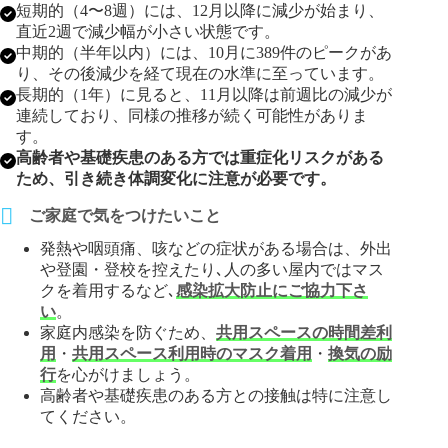
短期的（4〜8週）には、12月以降に減少が始まり、
直近2週で減少幅が小さい状態です。
中期的（半年以内）には、10月に389件のピークがあ
り、その後減少を経て現在の水準に至っています。
長期的（1年）に見ると、11月以降は前週比の減少が
連続しており、同様の推移が続く可能性がありま
す。
高齢者や基礎疾患のある方では重症化リスクがある
ため、引き続き体調変化に注意が必要です。
ご家庭で気をつけたいこと
発熱や咽頭痛、咳などの症状がある場合は、外出
や登園・登校を控えたり､人の多い屋内ではマス
クを着用するなど､
感染拡大防止にご協力下さ
い
。
家庭内感染を防ぐため、
共用スペースの時間差利
用
・
共用スペース利用時のマスク着用
・
換気の励
行
を心がけましょう。
高齢者や基礎疾患のある方との接触は特に注意し
てください。