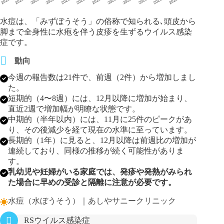
水痘は、「みずぼうそう」の俗称で知られる､頭皮から
脚まで全身性に水疱を伴う皮疹を生ずるウイルス感染
症です。
動向
今週の報告数は21件で、前週（2件）から増加しまし
た。
短期的（4〜8週）には、12月以降に増加が始まり、
直近2週で増加幅が明瞭な状態です。
中期的（半年以内）には、11月に25件のピークがあ
り、その後減少を経て現在の水準に至っています。
長期的（1年）に見ると、12月以降は前週比の増加が
連続しており、同様の推移が続く可能性がありま
す。
乳幼児や妊婦がいる家庭では、発疹や発熱がみられ
た場合に早めの受診と隔離に注意が必要です。
水痘（水ぼうそう）｜あしやサニークリニック
RSウイルス感染症