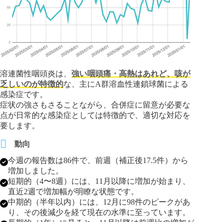
溶連菌性咽頭炎は、
強い咽頭痛・高熱はあれど、咳が
乏しいのが特徴的
な、主にA群溶血性連鎖球菌による
感染症です。
症状の強さもさることながら、合併症に留意が必要な
点が日常的な感染症としては特徴的で、適切な対応を
要します。
動向
今週の報告数は86件で、前週（補正後17.5件）から
増加しました。
短期的（4〜8週）には、11月以降に増加が始まり、
直近2週で増加幅が明瞭な状態です。
中期的（半年以内）には、12月に98件のピークがあ
り、その後減少を経て現在の水準に至っています。