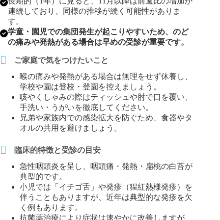
長期的（1年）に見ると、11月以降は前週比の増加が
連続しており、同様の推移が続く可能性がありま
す。
学童・園児での集団発生が起こりやすいため、のど
の痛みや発熱がある場合は早めの受診が重要です。
ご家庭で気をつけたいこと
喉の痛みや発熱がある場合は無理をせず休養し、
学校や園は登校・登園を控えましょう。
咳やくしゃみの際はティッシュや肘で口を覆い、
手洗い・うがいを徹底してください。
兄弟や家族内での感染拡大を防ぐため、食器やタ
オルの共用を避けましょう。
臨床的特徴と受診の目安
急性咽頭炎を呈し、咽頭痛・発熱・扁桃の白苔が
典型的です。
小児では「イチゴ舌」や発疹（猩紅熱様発疹）を
伴うこともありますが、近年は典型的な発疹を欠
く例もあります。
抗菌薬治療により症状は速やかに改善しますが、