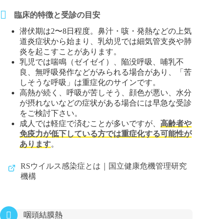
臨床的特徴と受診の目安
潜伏期は2〜8日程度。鼻汁・咳・発熱などの上気
道炎症状から始まり、乳幼児では細気管支炎や肺
炎を起こすことがあります。
乳児では喘鳴（ゼイゼイ）、陥没呼吸、哺乳不
良、無呼吸発作などがみられる場合があり、「苦
しそうな呼吸」は重症化のサインです。
高熱が続く、呼吸が苦しそう、顔色が悪い、水分
が摂れないなどの症状がある場合には早急な受診
をご検討下さい。
成人では軽症で済むことが多いですが、
高齢者や
免疫力が低下している方では重症化する可能性が
あります
。
RSウイルス感染症とは｜国立健康危機管理研究
機構
咽頭結膜熱