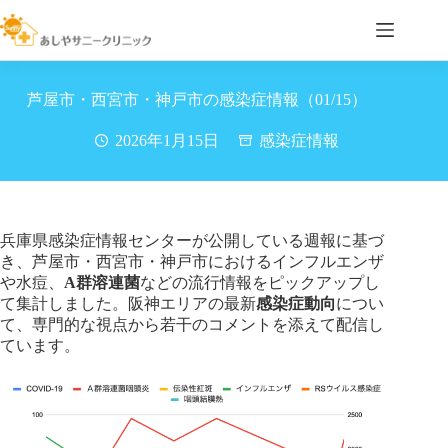
コ
ン
テ
ン
ツ
芦屋市・西宮市・神戸市の感染症情報（01/15）
へ
ス
2026年1月15日
感染症情報
キ
ッ
プ
兵庫県感染症情報センターが公開している週報に基づ
き、芦屋市・西宮市・神戸市におけるインフルエンザ
や水痘、
A群溶連菌
などの流行情報をピックアップし
て集計しました。阪神エリアの最新
感染症動向
につい
て、専門的な視点から若干のコメントを添えて配信し
ています。