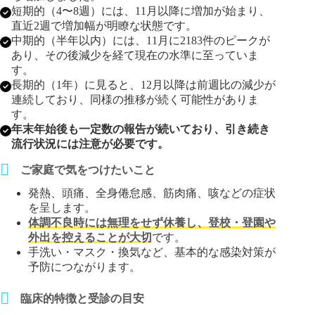
短期的（4〜8週）には、11月以降に増加が始まり、
直近2週で増加幅が明瞭な状態です。
中期的（半年以内）には、11月に2183件のピークが
あり、その後減少を経て現在の水準に至っていま
す。
長期的（1年）に見ると、12月以降は前週比の減少が
連続しており、同様の推移が続く可能性がありま
す。
年末年始後も一定数の報告が続いており、引き続き
流行状況には注意が必要です。
ご家庭で気をつけたいこと
発熱、頭痛、全身倦怠感、筋肉痛、咳などの症状
を呈します。
体調不良時には無理をせず休養し、登校・登園や
外出を控えることが大切
です。
手洗い・マスク・換気など、基本的な感染対策が
予防につながります。
臨床的特徴と受診の目安