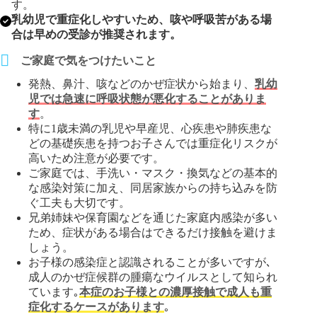
す。
乳幼児で重症化しやすいため、咳や呼吸苦がある場
合は早めの受診が推奨されます。
ご家庭で気をつけたいこと
発熱、鼻汁、咳などのかぜ症状から始まり、
乳幼
児では急速に呼吸状態が悪化することがありま
す
。
特に1歳未満の乳児や早産児、心疾患や肺疾患な
どの基礎疾患を持つお子さんでは重症化リスクが
高いため注意が必要です。
ご家庭では、手洗い・マスク・換気などの基本的
な感染対策に加え、同居家族からの持ち込みを防
ぐ工夫も大切です。
兄弟姉妹や保育園などを通じた家庭内感染が多い
ため、症状がある場合はできるだけ接触を避けま
しょう。
お子様の感染症と認識されることが多いですが､
成人のかぜ症候群の腫瘍なウイルスとして知られ
ています｡
本症のお子様との濃厚接触で成人も重
症化するケースがあります
｡