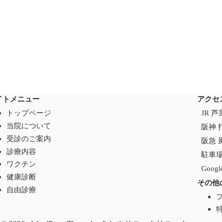
イトメニュー
アクセ
トップページ
JR 
当院について
阪神 
受診のご案内
阪急 
診療内容
駐車
ワクチン
Goo
健康診断
その他
自由診療