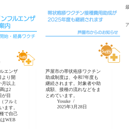
フルエンザ
芦屋市の帯状疱疹ワクチン
日より開
助成制度は、令和7年度も
か月以上
継続されます。対象者や助
満は2
成額、接種の流れなどをま
回が目
とめています。
Yosuke
（フルミ
2025年3月28日
います。
接種で自己
約はWEB