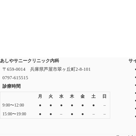
あしやサニークリニック内科
サ
〒659-0014 兵庫県芦屋市翠ヶ丘町2-8-101
0797-615515
診療時間
月
火
水
木
金
土
日
9:00〜12:00
●
●
●
●
●
●
–
15:00〜19:00
●
●
–
●
●
–
–