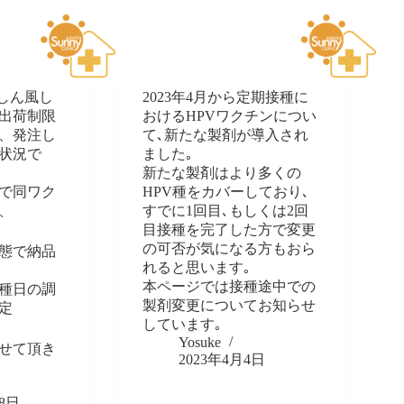
麻しん風し
2023年4月から定期接種に
出荷制限
おけるHPVワクチンについ
、発注し
て､新たな製剤が導入され
状況で
ました｡
新たな製剤はより多くの
で同ワク
HPV種をカバーしており､
、
すでに1回目､もしくは2回
目接種を完了した方で変更
の可否が気になる方もおら
態で納品
れると思います｡
本ページでは接種途中での
種日の調
製剤変更についてお知らせ
定
しています｡
Yosuke
せて頂き
2023年4月4日
28日