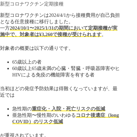
新型コロナワクチン定期接種
新型コロナワクチンは2024/4/1から接種費用が自己負担
となる任意接種に移行しました。
一方
2024/10/1〜2025/1/31の期間において
定期接種
が実
施中で、対象者は¥3,260で接種が受けられます
。
対象者の概要は以下の通りです。
65歳以上の者
60歳以上65歳未満の心臓・腎臓・呼吸器障害やヒ
HIVによる免疫の機能障害を有する者
当初ほどの発症予防効果は得難くなっていますが、最
近では
急性期の
重症化・入院・死亡リスクの低減
亜急性期〜慢性期のいわゆる
コロナ後遺症（long
COVID）のリスク低減
が重視されています。