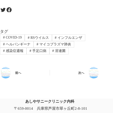
Twitter
Facebook
タグ
#
COVID-19
#
RSウイルス
#
インフルエンザ
#
ヘルパンギーナ
#
マイコプラズマ肺炎
#
感染症週報
#
手足口病
#
溶連菌
前へ
次へ
あしやサニークリニック内科
〒659-0014 兵庫県芦屋市翠ヶ丘町2-8-101