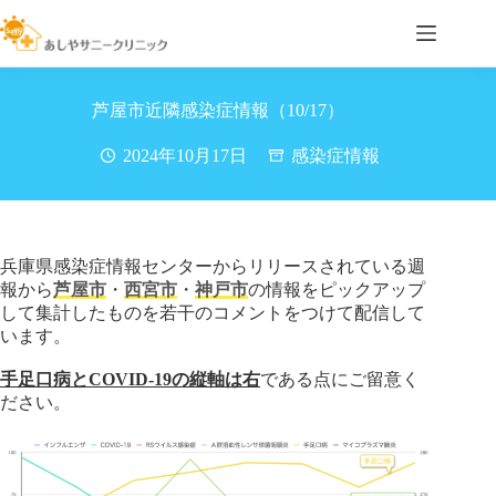
コ
ン
テ
ン
ツ
芦屋市近隣感染症情報（10/17）
へ
ス
2024年10月17日
感染症情報
キ
ッ
プ
兵庫県感染症情報センターからリリースされている週
報から
芦屋市
・
西宮市
・
神戸市
の情報をピックアップ
して集計したものを若干のコメントをつけて配信して
います。
手足口病とCOVID-19の縦軸は右
である点にご留意く
ださい。