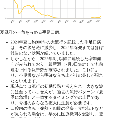
夏風邪の一角を占める手足口病。
2024年夏に約800件の大流行を記録した手足口病
は、その後急激に減少し、2025年春先まではほぼ
報告のない状態が続いていました。
しかしながら、2025年6月以降に連続した増加傾
向がみられており、最新週（7月3日集計）でも前
週を上回る報告数が確認されました。これによ
り、小規模ながら明確な立ち上がりの兆しが現れ
たといえます。
現時点では流行の初動段階と考えられ、大きな波
には至っていませんが、過去の流行パターン（夏
季に急増）と一致するタイミングでの上昇であ
り、今後のさらなる拡大に注意が必要です。
口腔内の痛み・発熱・四肢の発疹・食欲低下など
が見られる場合は、早めに医療機関を受診し、登