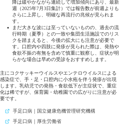
降は緩やかながら連続して増加傾向にあり、最新
週（2025年7月3日集計）では報告数が前週よりも
さらに上昇し、明確な再流行の兆候が見られま
す。
まだ大きな波には至っていないものの、過去の流
行時期（夏季）との一致や集団生活施設でのリス
クを踏まえると、今後の拡大にも注意が必要で
す。口腔内や四肢に発疹が見られた際は、発熱や
食欲不振の有無を含めて慎重に観察し、症状が明
らかな場合は早めの受診をおすすめします。
主にコクサッキーウイルスやエンテロウイルスによる
感染症で、手・足・口腔内に小水疱を伴う発疹が出現
します。乳幼児での発熱・食欲低下が主症状で、重症
化は稀ですが、保育園・幼稚園での広がりに注意が必
要です。
手足口病｜国立健康危機管理研究機構
手足口病｜厚生労働省