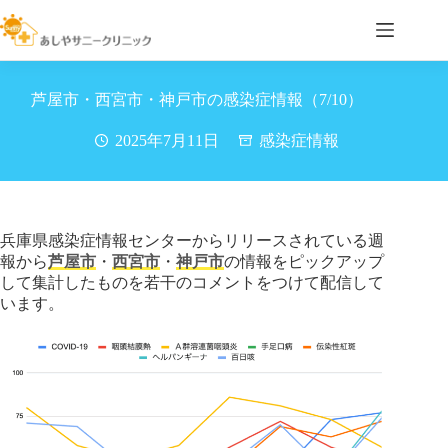
コ
ン
テ
ン
ツ
芦屋市・西宮市・神戸市の感染症情報（7/10）
へ
ス
2025年7月11日
感染症情報
キ
ッ
プ
兵庫県感染症情報センターからリリースされている週
報から
芦屋市
・
西宮市
・
神戸市
の情報をピックアップ
して集計したものを若干のコメントをつけて配信して
います。