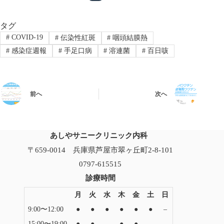
タグ
#
COVID-19
#
伝染性紅斑
#
咽頭結膜熱
#
感染症週報
#
手足口病
#
溶連菌
#
百日咳
前へ
次へ
あしやサニークリニック内科
〒659-0014 兵庫県芦屋市翠ヶ丘町2-8-101
0797-615515
診療時間
月
火
水
木
金
土
日
9:00〜12:00
●
●
●
●
●
●
–
15:00〜19:00
●
●
–
●
●
–
–