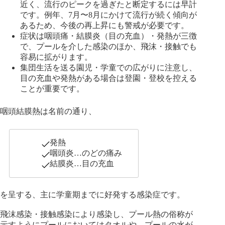
近く、流行のピークを過ぎたと断定するには早計
です。例年、7月〜8月にかけて流行が続く傾向が
あるため、今後の再上昇にも警戒が必要です。
症状は咽頭痛・結膜炎（目の充血）・発熱が三徴
で、プールを介した感染のほか、飛沫・接触でも
容易に拡がります。
集団生活を送る園児・学童での広がりに注意し、
目の充血や発熱がある場合は登園・登校を控える
ことが重要です。
咽頭結膜熱は名前の通り、
発熱
咽頭炎…のどの痛み
結膜炎…目の充血
を呈する、主に学童期までに好発する感染症です。
飛沫感染・接触感染により感染し、プール熱の俗称が
示すようにプールにおいてはタオルや、プールの水が