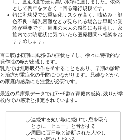
し、直近8週で最も高い水準に達しました。依然
として例年を大きく上回る流行規模です。
特に乳幼児では重症化リスクが高く、咳込み・顔
色不良・哺乳困難などが見られる場合は早期の受
診が重要です。周囲の大人の感染にも注意し、家
族内での咳症状に気づいたら医療機関へ相談をお
すすめします。
百日咳は初期に風邪様の症状を呈し、徐々に特徴的な
発作性の咳が出現します。
乳児では無呼吸発作を呈することもあり、早期の診断
と治療が重症化の予防につながります。兄姉などから
の家庭内感染にも注意が必要です。
最近の兵庫県データでは7〜8割が家庭内感染､残りが学
校内での感染と推定されています｡
連続する短い咳に続けて､息を吸う
ときに「ヒュー」と音がする
周囲に百日咳と診断された人やし
つこい咳の人がいる