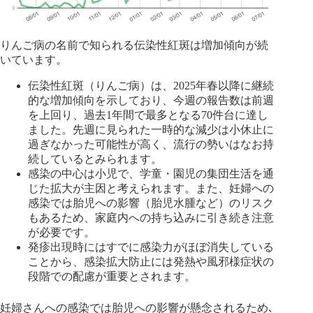
りんご病の名前で知られる伝染性紅斑は増加傾向が続
いています。
伝染性紅斑（りんご病）は、2025年春以降に継続
的な増加傾向を示しており、今週の報告数は前週
を上回り、過去1年間で最多となる70件台に達し
ました。先週に見られた一時的な減少は小休止に
過ぎなかった可能性が高く、流行の勢いはなお持
続しているとみられます。
感染の中心は小児で、学童・園児の集団生活を通
じた拡大が主因と考えられます。また、妊婦への
感染では胎児への影響（胎児水腫など）のリスク
もあるため、家庭内への持ち込みに引き続き注意
が必要です。
発疹出現時にはすでに感染力がほぼ消失している
ことから、感染拡大防止には発熱や風邪様症状の
段階での配慮が重要とされます。
妊婦さんへの感染では胎児への影響が懸念されるため､