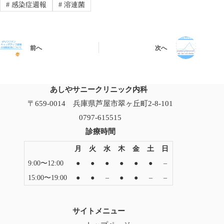
#
感染症週報
#
溶連菌
前へ
次へ
あしやサニークリニック内科
〒659-0014 兵庫県芦屋市翠ヶ丘町2-8-101
0797-615515
診療時間
月
火
水
木
金
土
日
9:00〜12:00
●
●
●
●
●
●
–
15:00〜19:00
●
●
–
●
●
–
–
サイトメニュー