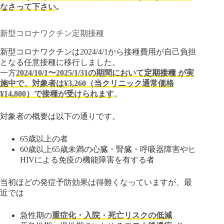
なさって下さい
｡
新型コロナワクチン定期接種
新型コロナワクチンは2024/4/1から接種費用が自己負担
となる任意接種に移行しました。
一方
2024/10/1〜2025/1/31の期間において
定期接種
が実
施中で、対象者は¥3,260（当クリニック通常価格
¥14,800）で接種が受けられます
。
対象者の概要は以下の通りです。
65歳以上の者
60歳以上65歳未満の心臓・腎臓・呼吸器障害やヒ
HIVによる免疫の機能障害を有する者
当初ほどの発症予防効果は得難くなっていますが、最
近では
急性期の
重症化・入院・死亡リスクの低減