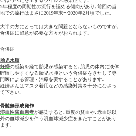
いほっぺたを呈するウイルス感染症です｡
5年程度の周期性の流行を認める傾向があり､前回の当
地での流行はまさに2019年末〜2020年2月頃でした｡
大半の方にとっては大きな問題とならないものですが､
合併症に留意が必要な方々がおられます｡
合併症
胎児水腫
妊婦
の感染を経て胎児が感染すると､胎児の体内に液体
貯留しやすくなる胎児水腫という合併症をきたして専
門医による管理・治療を要することがあります｡
妊婦さんはマスク着用などの感染対策を十分になさっ
て下さい｡
骨髄無形成発作
溶血性貧血患者
が感染すると､重度の貧血や､赤血球以
外の血球減少を伴う汎血球減少症をきたすことがあり
ます｡