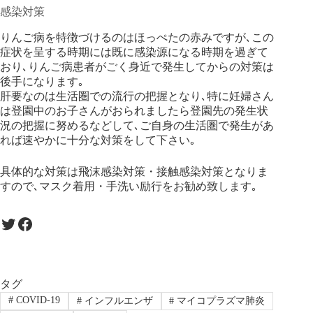
感染対策
りんご病を特徴づけるのはほっぺたの赤みですが､この
症状を呈する時期には既に感染源になる時期を過ぎて
おり､りんご病患者がごく身近で発生してからの対策は
後手になります｡
肝要なのは生活圏での流行の把握となり､特に妊婦さん
は登園中のお子さんがおられましたら登園先の発生状
況の把握に努めるなどして､ご自身の生活圏で発生があ
れば速やかに十分な対策をして下さい｡
具体的な対策は飛沫感染対策・接触感染対策となりま
すので､マスク着用・手洗い励行をお勧め致します｡
Twitter
Facebook
タグ
#
COVID-19
#
インフルエンザ
#
マイコプラズマ肺炎