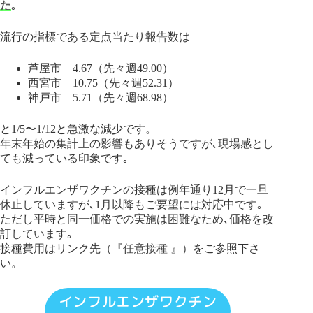
た
｡
流行の指標である定点当たり報告数は
芦屋市 4.67（先々週49.00）
西宮市 10.75（先々週52.31）
神戸市 5.71（先々週68.98）
と1/5〜1/12と急激な減少です。
年末年始の集計上の影響もありそうですが､現場感とし
ても減っている印象です｡
インフルエンザワクチンの接種は例年通り12月で一旦
休止していますが､1月以降もご要望には対応中です｡
ただし平時と同一価格での実施は困難なため､価格を改
訂しています｡
接種費用はリンク先（『
任意接種
』）をご参照下さ
い。
インフルエンザワクチン