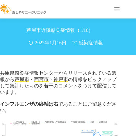
コ
ン
テ
ン
ツ
芦屋市近隣感染症情報（1/16）
へ
ス
2025年1月16日
感染症情報
キ
ッ
プ
兵庫県感染症情報センターからリリースされている週
報から
芦屋市
・
西宮市
・
神戸市
の情報をピックアップ
して集計したものを若干のコメントをつけて配信して
います。
インフルエンザの縦軸は右
であることにご留意くださ
い。